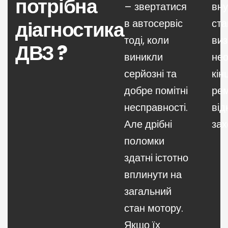
потрібна
– звертатися
вну
діагностика
в автосервіс
ста
тоді, коли
виз
ДВЗ ?
виникли
нео
серйозні та
кін
добре помітні
ре
несправності.
ві
Але дрібні
зах
поломки
здатні істотно
вплинути на
загальний
стан мотору.
Якщо їх