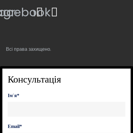
tagram
acebook
Всі права захищено.
Консультація
Ім`я*
Email*