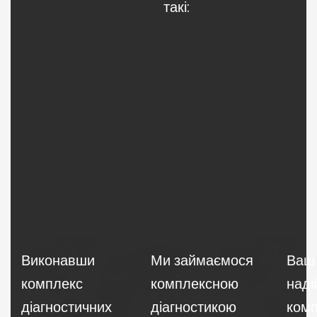
такі:
Виконавши
Ми займаємося
Ваш 
комплекс
комплексною
наді
діагностичних
діагностикою
комп