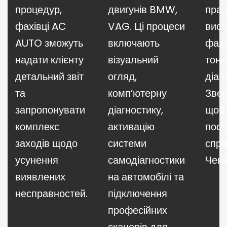
процедур,
двигунів BMW,
пра
фахівці AC
VAG. Ці процеси
висо
AUTO зможуть
включають
фахі
надати клієнту
візуальний
тонк
детальний звіт
огляд,
діаг
та
комп’ютерну
Звер
запропонувати
діагностику,
щоб 
комплекс
активацію
посл
заходів щодо
системи
спра
усунення
самодіагностики
Чека
виявлених
на автомобілі та
несправностей.
підключення
професійних
сканерів для