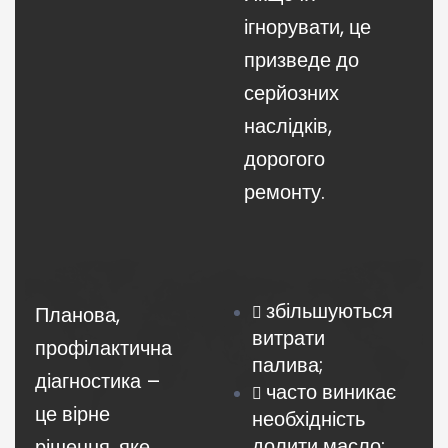
ігнорувати, це
призведе до
серйозних
наслідків,
дорогого
ремонту.
збільшуються
Планова,
витрати
профілактична
палива;
діагностика –
часто виникає
це вірне
необхідність
долити масло;
рішення, яке