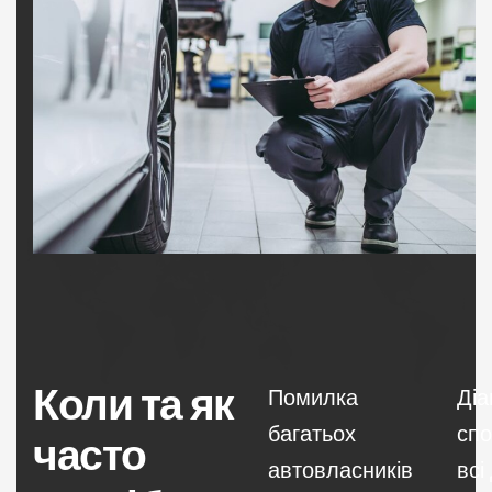
Коли та як
Помилка
Діа
багатьох
спо
часто
автовласників
всі