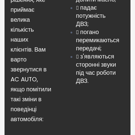
падає
приймає
потужність
велика
ДВЗ;
кількість
погано
наших
перемикаються
передачі;
клієнтів. Вам
з'являються
варто
сторонні звуки
звернутися в
під час роботи
AC AUTO,
ДВЗ.
якщо помітили
такі зміни в
поведінці
автомобіля: