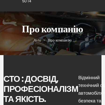
50 14
Про компанію
Avto
>
Про компанію
СТО : ДОСВІД,
Відмінний
технічний с
ПРОФЕСІОНАЛІЗМ
автомобіля
ТА ЯКІСТЬ.
безпека та