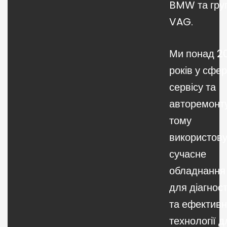
BMW та гру
VAG.
Ми понад 2
років у сфер
сервісу та
авторемонту
тому
використов
сучасне
обладнання
для діагнос
та ефективн
технології д