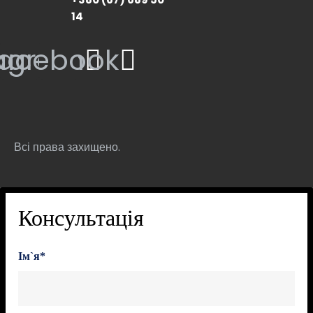
14
tagram
acebook
Всі права захищено.
Консультація
Ім`я*