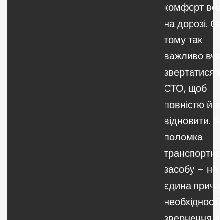
комфорт во
на дорозі. 
тому так
важливо вч
звертатися 
СТО, щоб
повністю йо
відновити. 
поломка
транспортно
засобу – не
єдина прич
необхідності
звернення 