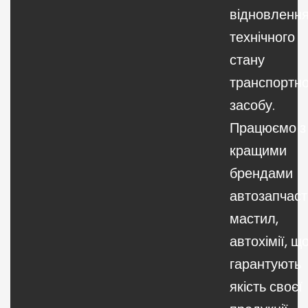
відновленн
технічного
стану
транспортно
засобу.
Працюємо з
кращими
брендами
автозапчаст
мастил,
автохімії, щ
гарантують
якість своєї