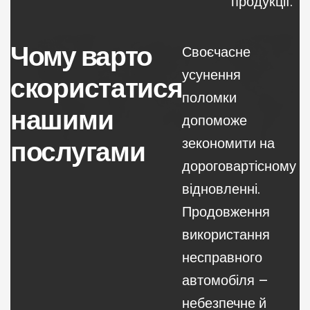
продукції.
Чому варто
Своєчасне
усунення
скористатися
поломки
нашими
допоможе
послугами
зекономити на
дороговартісному
відновленні.
Продовження
використання
несправного
автомобіля –
небезпечне й