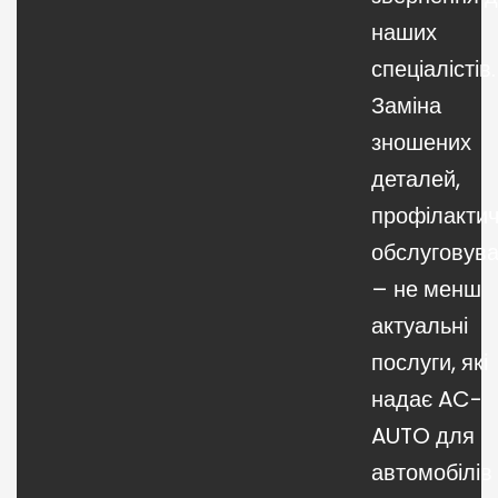
наших
спеціалістів.
Заміна
зношених
деталей,
профілакти
обслуговув
– не менш
актуальні
послуги, які
надає AC-
AUTO
для
автомобілів