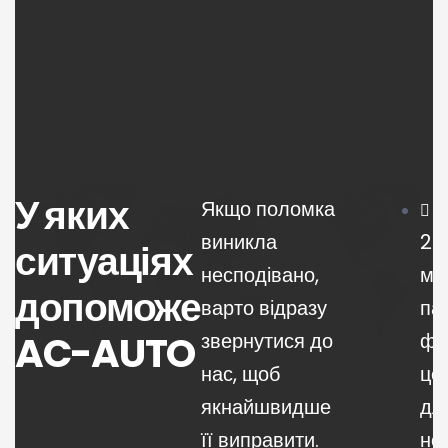
У яких
Якщо поломка
к
виникла
20
ситуаціях
несподівано,
мі
допоможе
варто відразу
па
AC-AUTO
звернутися до
фі
нас, щоб
це
якнайшвидше
дл
її виправити.
но