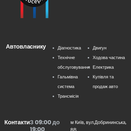
Автовласнику
Діагностика
Двигун
Технічне
Ходова частина
обслуговування
Електрика
Гальмівна
Купівля та
система
продаж авто
Трансмісія
Контакти
З 09:00 до
м Київ, вул.Добрининська,
19:00
8В