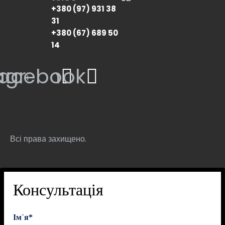
+380 (97) 931 38
31
+380 (67) 689 50
14
tagram
acebook
Всі права захищено.
Консультація
Ім`я*