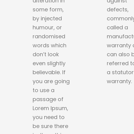
alteration in
against
some form,
defects,
by injected
commonl
humour, or
called a
randomised
manufactu
words which
warranty 
don’t look
can also 
even slightly
referred t
believable. If
a statutor
you are going
warranty.
to use a
passage of
Lorem Ipsum,
you need to
be sure there