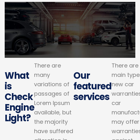
There are
There are
What
Our
many
main type
is
featured
variations of
new car
passages of
warranties
Check
services
Lorem Ipsum
car
Engine
available, but
manufact
Light?
the majority
may offer
have suffered
warrantie